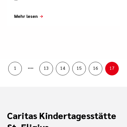
Mehr lesen
....
1
13
14
15
16
17
Caritas Kindertagesstätte
St. Eligius