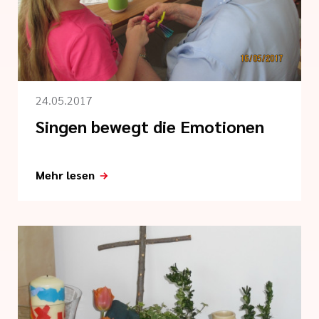
tlinien
gen
i der cts
24.05.2017
Singen bewegt die Emotionen
Mehr lesen