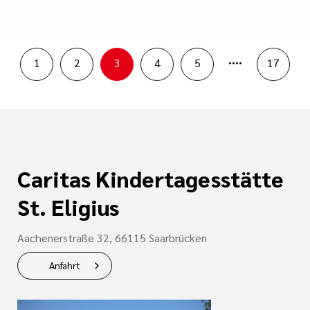
....
1
2
3
4
5
17
Caritas Kindertagesstätte
St. Eligius
Aachenerstraße 32, 66115 Saarbrücken
Anfahrt