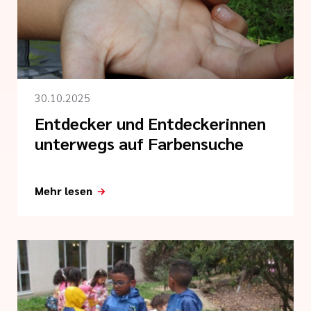
tlinien
gen
i der cts
30.10.2025
Entdecker und Entdeckerinnen
unterwegs auf Farbensuche
Mehr lesen